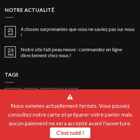
NOTRE ACTUALITÉ
4 choses surprenantes que vous ne saviez pas sur nous
25
Juil
!
Notre site fait peau neuve : commandez en ligne
23
Sep
directement chez nous !
TAGS
poisson
poulet
végétarien
épicé
Nous sommes actuellement fermés. Vous pouvez
consultez notre carte et préparer votre panier mais
aucun paiement ne sera accepté avant l'ouverture.
C'est noté !
ACCUEIL
NOS ACTUALITÉS
CONTACTEZ-NOUS
MENTIONS LÉGALES
CGV