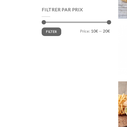
FILTRER PAR PRIX
Min
Max
Price:
10€
—
20€
FILTER
price
price