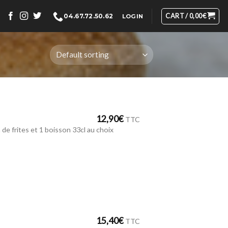
CART /
0,00
€
04.67.72.50.62
LOGIN
12,90
€
TTC
 de frites et 1 boisson 33cl au choix
15,40
€
TTC