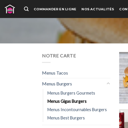
Passer
COMMANDER EN LIGNE
NOS ACTUALITÉS
CON
au
contenu
NOTRE CARTE
Menus Tacos
Menus Burgers
Menus Burgers Gourmets
Menus Gigas Burgers
Menus Incontournables Burgers
Menus Best Burgers