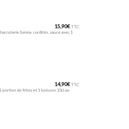
15,90
€
TTC
harcuterie fumée, curdités, sauce avec 1
14,90
€
TTC
1 portion de frites et 1 boisson 33cl au