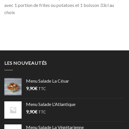
avec 1 portion de frites ou potatoes et 1 boisson 33cl au
choix
LES NOUVEAUTÉS
Menu Salade La César
9,90
€
TTC
Menu Salade L'Atlantique
9,90
€
TTC
Menu Salade La Végétarienne