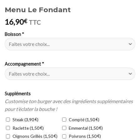
Menu Le Fondant
16,90
€
TTC
Boisson
*
Accompagnement
*
Suppléments
Customise ton burger avec des ingrédients supplémentaires
pour t’éclater la bouche !
Steak (
€
)
Compté (
€
)
3,90
1,50
Raclette (
€
)
Emmental (
€
)
1,50
1,50
Oignons Grillés (
€
)
Poivrons (
€
)
1,50
1,50