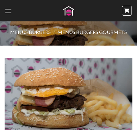
Passer
au
contenu
MENUS BURGERS
/
MENUS BURGERS GOURMETS