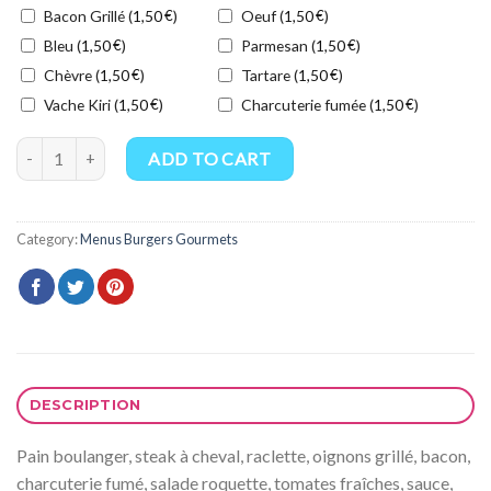
Bacon Grillé (
€
)
Oeuf (
€
)
1,50
1,50
Bleu (
€
)
Parmesan (
€
)
1,50
1,50
Chèvre (
€
)
Tartare (
€
)
1,50
1,50
Vache Kiri (
€
)
Charcuterie fumée (
€
)
1,50
1,50
Menu Le Fondant quantity
ADD TO CART
Category:
Menus Burgers Gourmets
DESCRIPTION
Pain boulanger, steak à cheval, raclette, oignons grillé, bacon,
charcuterie fumé, salade roquette, tomates fraîches, sauce,