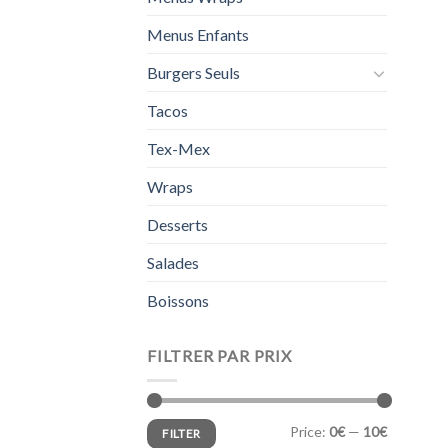
Menus Enfants
Burgers Seuls
Tacos
Tex-Mex
Wraps
Desserts
Salades
Boissons
FILTRER PAR PRIX
Min
Max
Price:
0€
—
10€
FILTER
price
price