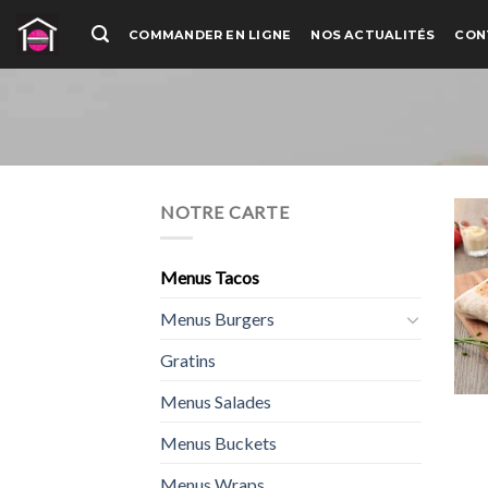
Passer
COMMANDER EN LIGNE
NOS ACTUALITÉS
CON
au
contenu
NOTRE CARTE
Menus Tacos
Menus Burgers
Gratins
Menus Salades
Menus Buckets
Menus Wraps