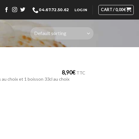
CART /
0,00
€
04.67.72.50.62
LOGIN
8,90
€
TTC
s au choix et 1 boisson 33cl au choix