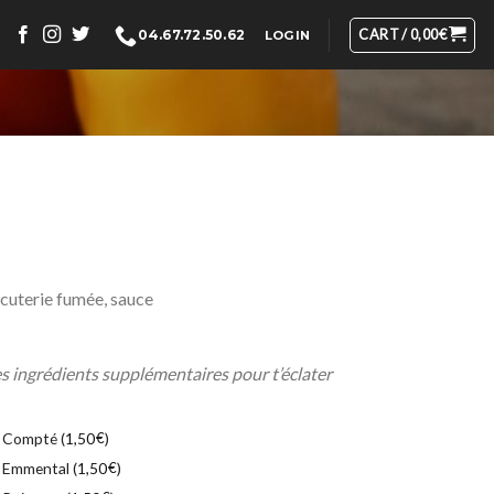
CART /
0,00
€
04.67.72.50.62
LOGIN
rcuterie fumée, sauce
 ingrédients supplémentaires pour t’éclater
Compté (
€
)
1,50
Emmental (
€
)
1,50