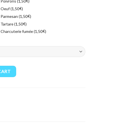
Poivrons (
€
)
1,50
Oeuf (
€
)
1,50
Parmesan (
€
)
1,50
Tartare (
€
)
1,50
Charcuterie fumée (
€
)
1,50
CART