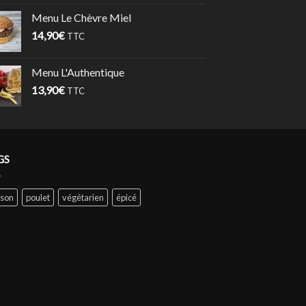
Menu Le Chèvre Miel
14,90
€
TTC
Menu L'Authentique
13,90
€
TTC
GS
sson
poulet
végétarien
épicé