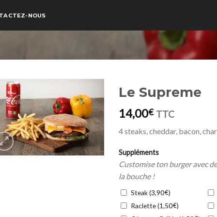
TACTEZ-NOUS
Le Supreme
14,00
€
TTC
4 steaks, cheddar, bacon, cha
Suppléments
Customise ton burger avec des
la bouche !
Steak (
€
)
3,90
Raclette (
€
)
1,50