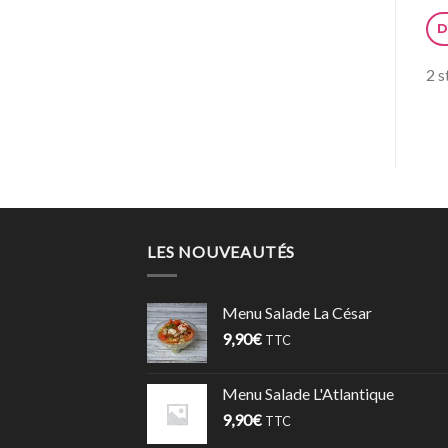
D
2 s
LES NOUVEAUTÉS
Menu Salade La César
9,90
€
TTC
Menu Salade L'Atlantique
9,90
€
TTC