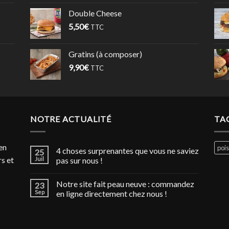
Double Cheese
5,50
€
TTC
Gratins (à composer)
9,90
€
TTC
NOTRE ACTUALITÉ
TA
en
poi
4 choses surprenantes que vous ne saviez
25
s et
Juil
pas sur nous !
Notre site fait peau neuve : commandez
23
Sep
en ligne directement chez nous !