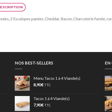
ESCRIPTION
teaks, 2 Escalopes panées, Cheddar, Bacon, Charcuterie fumée, cur
NOS BEST-SELLERS
EN
Menu Tacos 1 à 4 Viande(s)
8,90
€
TTC
Tacos 1 à 4 Viande(s)
7,90
€
TTC