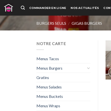
Passer
COMMANDER EN LIGNE
NOS ACTUALITÉS
CON
au
contenu
BURGERS SEULS
/
GIGAS BURGERS
NOTRE CARTE
Menus Tacos
Menus Burgers
Gratins
Menus Salades
Menus Buckets
Menus Wraps