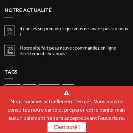
NOTRE ACTUALITÉ
4 choses surprenantes que vous ne saviez pas sur nous
25
Juil
!
Notre site fait peau neuve : commandez en ligne
23
Sep
directement chez nous !
TAGS
poisson
poulet
végétarien
épicé
Nous sommes actuellement fermés. Vous pouvez
consultez notre carte et préparer votre panier mais
aucun paiement ne sera accepté avant l'ouverture.
C'est noté !
ACCUEIL
NOS ACTUALITÉS
CONTACTEZ-NOUS
MENTIONS LÉGALES
CGV