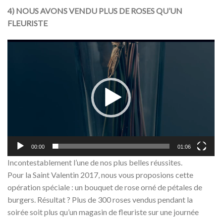
4) NOUS AVONS VENDU PLUS DE ROSES QU’UN
FLEURISTE
Lecteur
vidéo
00:00
01:06
Incontestablement l’une de nos plus belles réussites.
Pour la Saint Valentin 2017, nous vous proposions cette
opération spéciale : un bouquet de rose orné de pétales de
burgers. Résultat ? Plus de 300 roses vendus pendant la
soirée soit plus qu’un magasin de fleuriste sur une journée