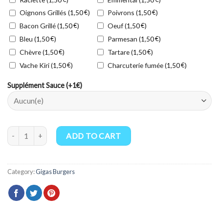
Oignons Grillés (
€
)
Poivrons (
€
)
1,50
1,50
Bacon Grillé (
€
)
Oeuf (
€
)
1,50
1,50
Bleu (
€
)
Parmesan (
€
)
1,50
1,50
Chèvre (
€
)
Tartare (
€
)
1,50
1,50
Vache Kiri (
€
)
Charcuterie fumée (
€
)
1,50
1,50
Supplément Sauce (+1€)
Le Magic quantity
ADD TO CART
Category:
Gigas Burgers