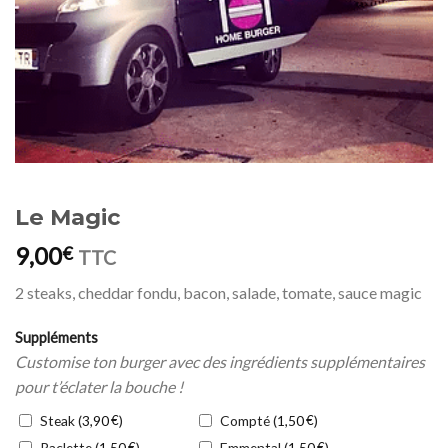
Le Magic
9,00
€
TTC
2 steaks, cheddar fondu, bacon, salade, tomate, sauce magic
Suppléments
Customise ton burger avec des ingrédients supplémentaires
pour t’éclater la bouche !
Steak (
€
)
Compté (
€
)
3,90
1,50
Raclette (
€
)
Emmental (
€
)
1,50
1,50