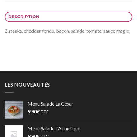
DESCRIPTION
2 steaks, cheddar fondu, bacon, salade, tomate, sauce magic
LES NOUVEAUTÉS
Menu Salade La César
9,90
€
TTC
Menu Salade L'Atlantique
9,90
€
TTC