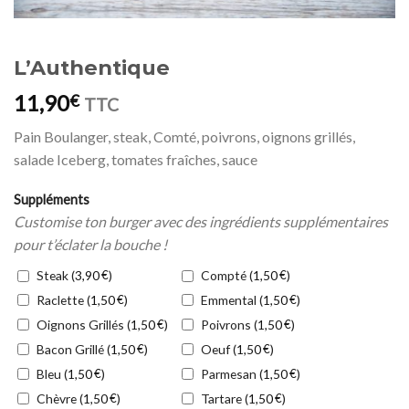
L’Authentique
11,90
€
TTC
Pain Boulanger, steak, Comté, poivrons, oignons grillés,
salade Iceberg, tomates fraîches, sauce
Suppléments
Customise ton burger avec des ingrédients supplémentaires
pour t’éclater la bouche !
Steak (
€
)
Compté (
€
)
3,90
1,50
Raclette (
€
)
Emmental (
€
)
1,50
1,50
Oignons Grillés (
€
)
Poivrons (
€
)
1,50
1,50
Bacon Grillé (
€
)
Oeuf (
€
)
1,50
1,50
Bleu (
€
)
Parmesan (
€
)
1,50
1,50
Chèvre (
€
)
Tartare (
€
)
1,50
1,50