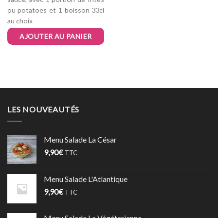
ou potatoes et 1 boisson 33cl
au choix
AJOUTER AU PANIER
LES NOUVEAUTÉS
Menu Salade La César
9,90
€
TTC
Menu Salade L'Atlantique
9,90
€
TTC
Menu Salade La Végétarienne