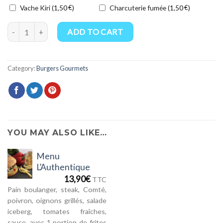
Vache Kiri (
€
)
Charcuterie fumée (
€
)
1,50
1,50
L'Authentique quantity
ADD TO CART
Category:
Burgers Gourmets
YOU MAY ALSO LIKE…
Menu
L’Authentique
13,90
€
TTC
Pain boulanger, steak, Comté,
poivron, oignons grillés, salade
iceberg, tomates fraîches,
sauce, avec 1 portion de frites