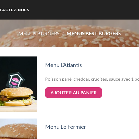
TACTEZ-NOUS
MENUS BURGERS
/
MENUS BEST BURGERS
Menu L’Atlantis
Poisson pané, cheddar, crudités, sauce avec 1 po
AJOUTER AU PANIER
Menu Le Fermier