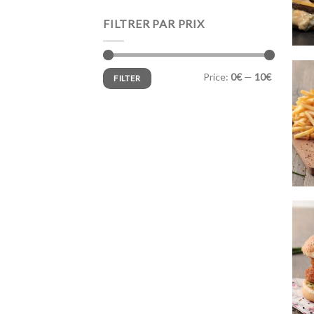
FILTRER PAR PRIX
Min
Max
Price:
0€
—
10€
FILTER
price
price