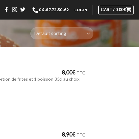
CART /
0,00
€
04.67.72.50.62
LOGIN
8,00
€
TTC
rtion de frites et 1 boisson 33cl au choix
8,90
€
TTC