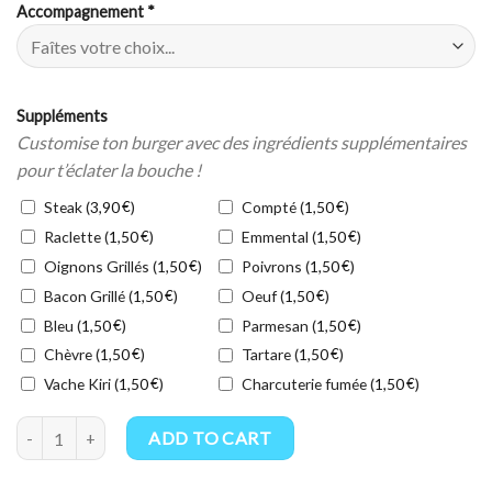
Accompagnement
*
Suppléments
Customise ton burger avec des ingrédients supplémentaires
pour t’éclater la bouche !
Steak (
€
)
Compté (
€
)
3,90
1,50
Raclette (
€
)
Emmental (
€
)
1,50
1,50
Oignons Grillés (
€
)
Poivrons (
€
)
1,50
1,50
Bacon Grillé (
€
)
Oeuf (
€
)
1,50
1,50
Bleu (
€
)
Parmesan (
€
)
1,50
1,50
Chèvre (
€
)
Tartare (
€
)
1,50
1,50
Vache Kiri (
€
)
Charcuterie fumée (
€
)
1,50
1,50
Menu L'Authentique quantity
ADD TO CART