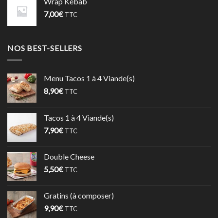
Wrap Kebab
7,00
€
TTC
NOS BEST-SELLERS
Menu Tacos 1 à 4 Viande(s)
8,90
€
TTC
Tacos 1 à 4 Viande(s)
7,90
€
TTC
Double Cheese
5,50
€
TTC
Gratins (à composer)
9,90
€
TTC