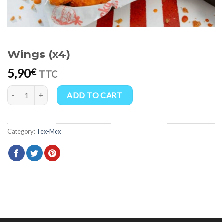
Wings (x4)
5,90
€
TTC
Wings (x4) quantity
ADD TO CART
Category:
Tex-Mex