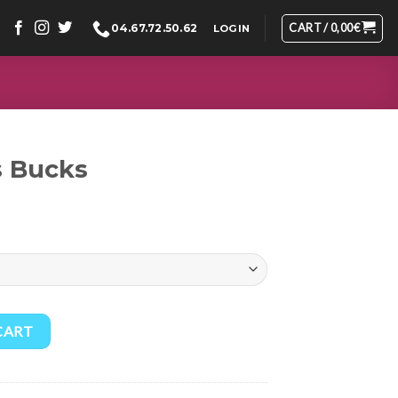
CART /
0,00
€
04.67.72.50.62
LOGIN
 Bucks
CART