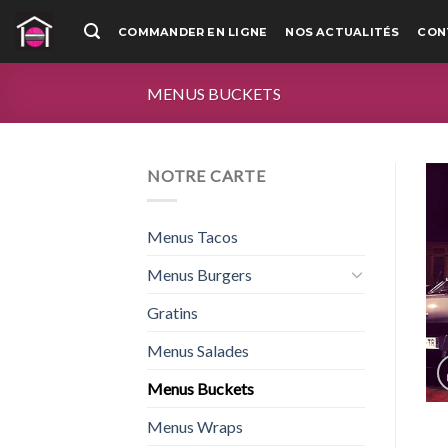
Passer
COMMANDER EN LIGNE
NOS ACTUALITÉS
CON
au
contenu
MENUS BUCKETS
NOTRE CARTE
Menus Tacos
Menus Burgers
Gratins
Menus Salades
Menus Buckets
Menus Wraps