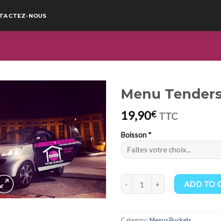
TACTEZ-NOUS
Menu Tenders
19,90
€
TTC
Boisson
*
Menu Tenders Bucks quantity
ADD TO 
Category:
Menus Buckets