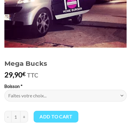
Mega Bucks
29,90
€
TTC
Boisson
*
Mega Bucks quantity
ADD TO CART