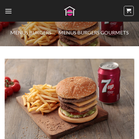
Passer
au
contenu
MENUS BURGERS
/
MENUS BURGERS GOURMETS