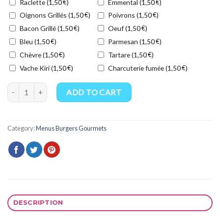
Raclette (
€
)
Emmental (
€
)
1,50
1,50
Oignons Grillés (
€
)
Poivrons (
€
)
1,50
1,50
Bacon Grillé (
€
)
Oeuf (
€
)
1,50
1,50
Bleu (
€
)
Parmesan (
€
)
1,50
1,50
Chèvre (
€
)
Tartare (
€
)
1,50
1,50
Vache Kiri (
€
)
Charcuterie fumée (
€
)
1,50
1,50
Menu Le Savoyard quantity
ADD TO CART
Category:
Menus Burgers Gourmets
DESCRIPTION