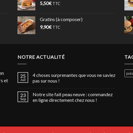
5,50
€
TTC
Gratins (à composer)
9,90
€
TTC
NOTRE ACTUALITÉ
TA
en
poi
4 choses surprenantes que vous ne saviez
25
s et
Juil
pas sur nous !
Notre site fait peau neuve : commandez
23
Sep
en ligne directement chez nous !
MENTIONS LÉGALES
CGV