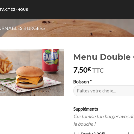
TACTEZ-NOUS
RNABLES BURGERS
Menu Double 
7,50
€
TTC
Boisson
*
Suppléments
Customise ton burger avec des
la bouche !
Steak (
€
)