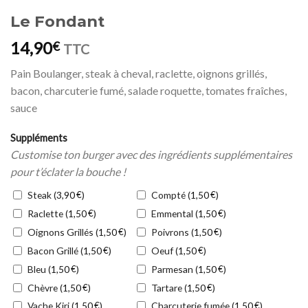
Le Fondant
14,90
€
TTC
Pain Boulanger, steak à cheval, raclette, oignons grillés,
bacon, charcuterie fumé, salade roquette, tomates fraîches,
sauce
Suppléments
Customise ton burger avec des ingrédients supplémentaires
pour t’éclater la bouche !
Steak (
€
)
Compté (
€
)
3,90
1,50
Raclette (
€
)
Emmental (
€
)
1,50
1,50
Oignons Grillés (
€
)
Poivrons (
€
)
1,50
1,50
Bacon Grillé (
€
)
Oeuf (
€
)
1,50
1,50
Bleu (
€
)
Parmesan (
€
)
1,50
1,50
Chèvre (
€
)
Tartare (
€
)
1,50
1,50
Vache Kiri (
€
)
Charcuterie fumée (
€
)
1,50
1,50