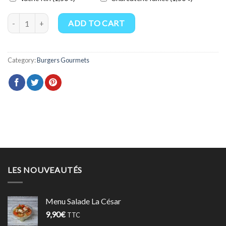
Le Fondant quantity
ADD TO CART
Category:
Burgers Gourmets
LES NOUVEAUTÉS
Menu Salade La César
9,90
€
TTC