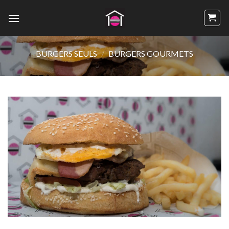
Passer
au
contenu
BURGERS SEULS
/
BURGERS GOURMETS