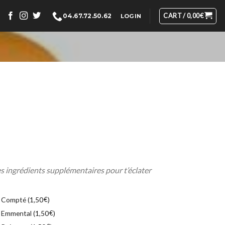
CART /
0,00
€
04.67.72.50.62
LOGIN
 ingrédients supplémentaires pour t’éclater
Compté (
€
)
1,50
Emmental (
€
)
1,50