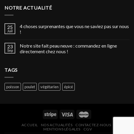
NOTRE ACTUALITÉ
4 choses surprenantes que vous ne saviez pas sur nous
25
Juil
!
Notre site fait peau neuve : commandez en ligne
23
Sep
directement chez nous !
TAGS
poisson
poulet
végétarien
épicé
ACCUEIL
NOS ACTUALITÉS
CONTACTEZ-NOUS
MENTIONS LÉGALES
CGV