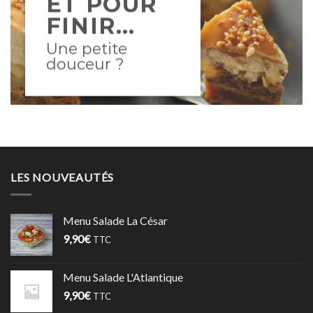
ET POUR
FINIR…
Une petite
douceur ?
LES NOUVEAUTÉS
Menu Salade La César
9,90
€
TTC
Menu Salade L'Atlantique
9,90
€
TTC