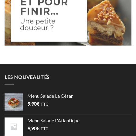
ET POUR
FINIR…
Une petite
douceur ?
LES NOUVEAUTÉS
Menu Salade La César
9,90
€
TTC
Menu Salade L'Atlantique
9,90
€
TTC